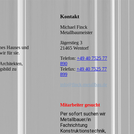
Kontakt
Michael Finck
Metallbaumeister
Jägerstieg 3
ines Hauses und
21465 Wentorf
ir für sie.
Telefon:
+49 40 7525 77
890
Architekten,
Telefax:
+49 40 7525 77
gsbild zu
899
info@finck-metallbau.de
Mitarbeiter gesucht
Per sofort suchen wir
Metallbauer/in
Fachrichtung
Konstruktionstechnik,